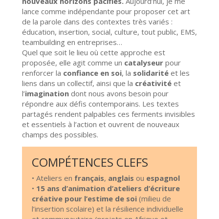
nouveaux horizons pacifiés.
Aujourd’hui, je me
lance comme indépendante pour proposer cet art
de la parole dans des contextes très variés :
éducation, insertion, social, culture, tout public, EMS,
teambuilding en entreprises…
Quel que soit le lieu où cette approche est
proposée, elle agit comme un
catalyseur
pour
renforcer la
confiance en soi
, la
solidarité
et les
liens dans un collectif, ainsi que la
créativité
et
l’
imagination
dont nous avons besoin pour
répondre aux défis contemporains. Les textes
partagés rendent palpables ces ferments invisibles
et essentiels à l’action et ouvrent de nouveaux
champs des possibles.
COMPÉTENCES CLEFS
• Ateliers en
français
,
anglais
ou
espagnol
•
15 ans d’animation d’ateliers d’écriture
créative pour l’estime de soi
(milieu de
l’insertion scolaire) et la résilience individuelle